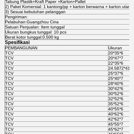
Tabung Plastik+Kraft Paper +Karton+Pallet
2) Paket Komersial: 1 kantong/pp + karton berwarna + karton utama
3) Sesuai kebutuhan pelanggan
Pengiriman
:
Pelabuhan:Guangzhou Cina
Satuan Penjualan: Item tunggal
Ukuran bungkus tunggal: 10 pcs
Berat kotor tunggal:0.500 kg
Spesifikasi
PEMBANGUNAN
Ukuran
TCV
20*35*6
TCV
20*47*7
TCV
22*35*6
TCV
24.5872*41.2
TCV
25*37*6
TCV
25*40*7
TCV
28*40*6
TCV
30*42*6
TCV
30*52*6
TCV
32*52*6
TCV
35*52*6
TCV
40*55*6
TCV
40*62*6
TCV
42*62*7
TCV
45*55*7
TCV
45*62*7