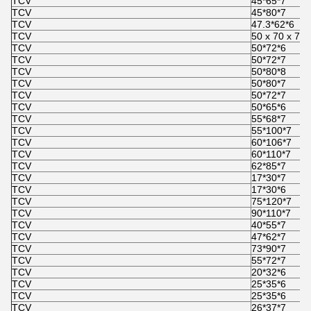
TCV
45*65*7
TCV
45*80*7
TCV
47.3*62*6
TCV
50 x 70 x 7
TCV
50*72*6
TCV
50*72*7
TCV
50*80*8
TCV
50*80*7
TCV
50*72*7
TCV
50*65*6
TCV
55*68*7
TCV
55*100*7
TCV
60*106*7
TCV
60*110*7
TCV
62*85*7
TCV
17*30*7
TCV
17*30*6
TCV
75*120*7
TCV
90*110*7
TCV
40*55*7
TCV
47*62*7
TCV
73*90*7
TCV
55*72*7
TCV
20*32*6
TCV
25*35*6
TCV
25*35*6
TCV
26*37*7