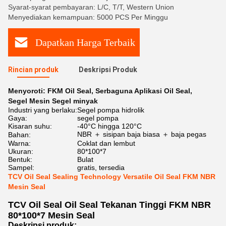
Syarat-syarat pembayaran: L/C, T/T, Western Union
Menyediakan kemampuan: 5000 PCS Per Minggu
Dapatkan Harga Terbaik
Rincian produk
Deskripsi Produk
Menyoroti:
FKM Oil Seal
,
Serbaguna Aplikasi Oil Seal
,
Segel Mesin Segel minyak
Industri yang berlaku:
Segel pompa hidrolik
Gaya:
segel pompa
Kisaran suhu:
-40°C hingga 120°C
NBR ＋ sisipan baja biasa ＋ baja pegas
Bahan:
Warna:
Coklat dan lembut
Ukuran:
80*100*7
Bentuk:
Bulat
Sampel:
gratis, tersedia
TCV Oil Seal Sealing Technology Versatile Oil Seal FKM NBR
Mesin Seal
TCV Oil Seal Oil Seal Tekanan Tinggi FKM NBR
80*100*7 Mesin Seal
Deskripsi produk: