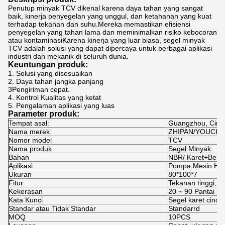
Penutup minyak TCV dikenal karena daya tahan yang sangat
baik, kinerja penyegelan yang unggul, dan ketahanan yang kuat
terhadap tekanan dan suhu.Mereka memastikan efisiensi
penyegelan yang tahan lama dan meminimalkan risiko kebocoran
atau kontaminasiKarena kinerja yang luar biasa, segel minyak
TCV adalah solusi yang dapat dipercaya untuk berbagai aplikasi
industri dan mekanik di seluruh dunia.
Keuntungan produk:
1. Solusi yang disesuaikan
2. Daya tahan jangka panjang
3Pengiriman cepat.
4. Kontrol Kualitas yang ketat
5. Pengalaman aplikasi yang luas
Parameter produk:
Tempat asal
:
Guangzhou, Cina
Nama merek
ZHIPAN/YOUCH
Nomor model
TCV
Nama produk
Segel Minyak
Bahan
NBR/ Karet+Besi
Aplikasi
Pompa Mesin Hidr
Ukuran
80*100*7
Fitur
Tekanan tinggi, su
Kekerasan
20 ~ 90 Pantai
Kata Kunci
Segel karet cincin
Standar atau Tidak Standar
Standarrd
MOQ
10PCS