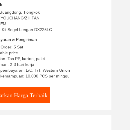
uk
 Guangdong, Tiongkok
: YOUCHANG/ZHIPAN
UDEM
 Kit Segel Lengan DX225LC
yaran & Pengiriman
 Order: 5 Set
able price
an: Tas PP, karton, palet
man: 2-3 hari kerja
 pembayaran: L/C, T/T, Western Union
 kemampuan: 10.000 PCS per minggu
atkan Harga Terbaik