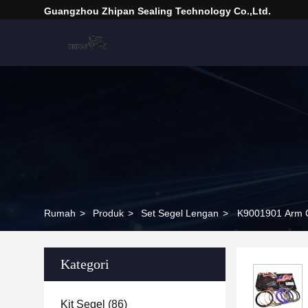
Guangzhou Zhipan Sealing Technology Co.,Ltd.
Rumah
>
Produk
>
Set Segel Lengan
>
K9001901 Arm Cy
Kategori
Kit Segel
(86)