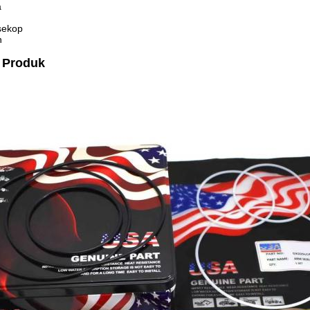
a
sekop
h
 Produk