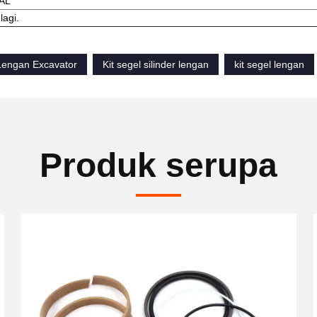
AL
lagi.
 Lengan Excavator
Kit segel silinder lengan
kit segel lengan
Produk serupa