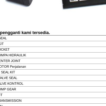
 pengganti kami tersedia.
SEAL
KIT
BUCKET
UMPA HIDRAULIK
CENTER JOINT
OTOR Perjalanan
 SEAL KIT
VALVE SEAL
VALVE KONTROL
PUMP GEAR
IT
TRANSMISSION