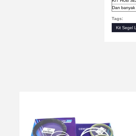
KIT HUB SE
Dan banyak 
Tags:
Kit Segel