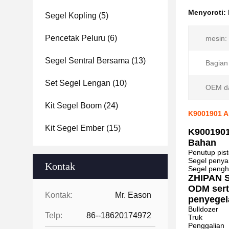
Menyoroti:
Segel Kopling
(5)
Pencetak Peluru
(6)
mesin:
Segel Sentral Bersama
(13)
Bagian
Set Segel Lengan
(10)
OEM d
Kit Segel Boom
(24)
K9001901 Ar
Kit Segel Ember
(15)
K9001901
Bahan
Penutup pis
Segel penya
Kontak
Segel peng
ZHIPAN S
ODM sert
Kontak:
Mr. Eason
penyegela
Bulldozer
Telp:
86--18620174972
Truk
Penggalian