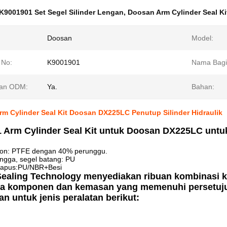
K9001901 Set Segel Silinder Lengan
,
Doosan Arm Cylinder Seal Ki
Doosan
Model:
 No:
K9001901
Nama Bagi
an ODM:
Ya.
Bahan:
m Cylinder Seal Kit Doosan DX225LC Penutup Silinder Hidraulik
 Arm Cylinder Seal Kit untuk Doosan DX225LC untu
ton: PTFE dengan 40% perunggu.
ngga, segel batang: PU
hapus:PU/NBR+Besi
ealing Technology menyediakan ribuan kombinasi 
a komponen dan kemasan yang memenuhi persetuj
n untuk jenis peralatan berikut: