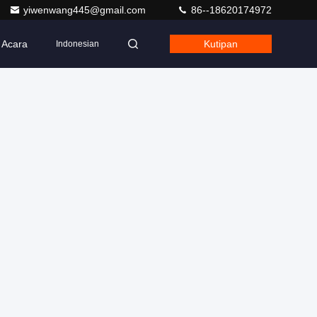
yiwenwang445@gmail.com
86--18620174972
Acara
Kutipan
Indonesian